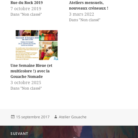
Rue du Rock 2019
Ateliers mensuels,
7 octobre 2019
nouveaux créneaux !
3 mars 2022
Dans "Non classé"
Dans "Non classé"
Une Semaine Bleue (et
multicolore !) avec la
Gouache Nomade
3 octobre 2025
Dans "Non classé"
Publié
Auteur
15 septembre 2017
Atelier Gouache
le
Navigation
SUIVANT
de